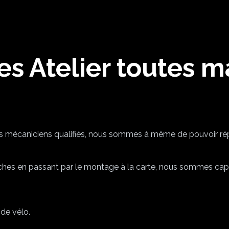
e Posturale RetülFit
Occasions
Promotions
Location
P
es Atelier toutes 
s mécaniciens qualifiés, nous sommes à même de pouvoir répa
urches en passant par le montage à la carte, nous sommes capa
de vélo.